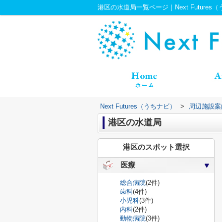
港区の水道局一覧ページ｜Next Futures
Next Futures（うちナビ）
>
周辺施設案
港区の水道局
港区のスポット選択
医療
総合病院
(2件)
歯科
(4件)
小児科
(3件)
内科
(2件)
動物病院
(3件)