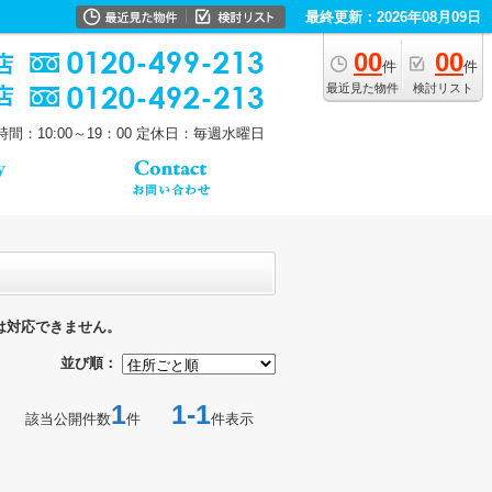
最終更新：2026年08月09日
00
00
件
件
最近見た物件
検討リスト
間：10:00～19：00
定休日：毎週水曜日
は対応できません。
並び順：
1
1-1
該当公開件数
件
件表示