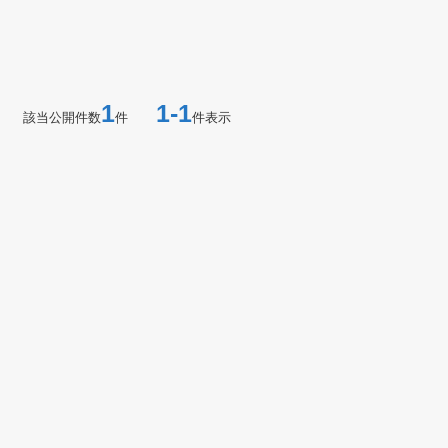
1
1-1
該当公開件数
件
件表示