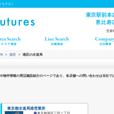
（うちナビ）
営業時
内
>
港区
>
港区の水道局
※物件情報の周辺施設紹介のページであり、各店舗への問い合わせは当社で
東京都水道局港営業所
東京都港区三田１丁目