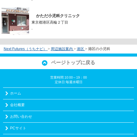
-
かただ小児科クリニック
東京都港区高輪２丁目
-
Next Futures（うちナビ）
>
周辺施設案内
>
港区
>
港区の小児科
ページトップに戻る
営業時間:10:00～19：00
定休日:毎週水曜日
ホーム
会社概要
お問い合わせ
PCサイト