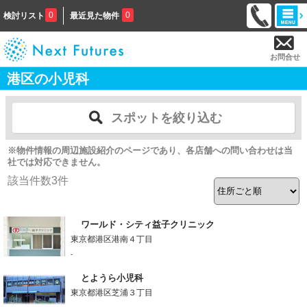
0
0
検討リスト
最近見た物件
お問合せ
港区の小児科
スポットを絞り込む
※物件情報の周辺施設紹介のページであり、各店舗への問い合わせは当
社では対応できません。
該当件数
3
件
ワールド・シティ益子クリニック
東京都港区港南４丁目
-
とようら小児科
東京都港区芝浦３丁目