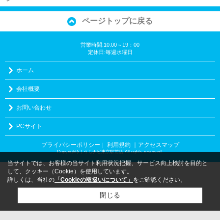
ページトップに戻る
営業時間:10:00～19：00
定休日:毎週水曜日
ホーム
会社概要
お問い合わせ
PCサイト
プライバシーポリシー
利用規約
｜アクセスマップ
｜
Copyright(c) うちナビ東京駅前店 All rights reserved.
当サイトでは、お客様の当サイト利用状況把握、サービス向上検討を目的と
して、クッキー（Cookie）を使用しています。
詳しくは、当社の
「Cookieの取扱いについて」
をご確認ください。
閉じる