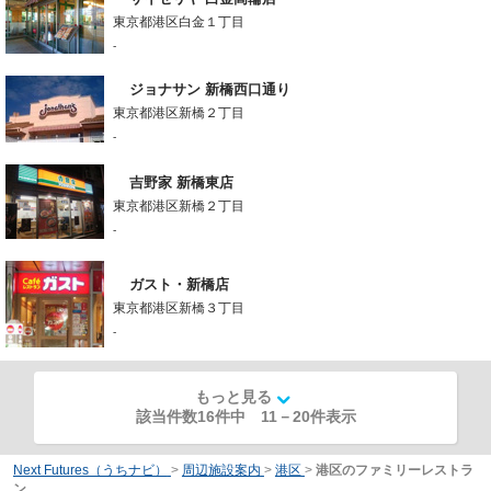
東京都港区白金１丁目
-
ジョナサン 新橋西口通り
東京都港区新橋２丁目
-
吉野家 新橋東店
東京都港区新橋２丁目
-
ガスト・新橋店
東京都港区新橋３丁目
-
もっと見る
該当件数16件中
11
－
20
件表示
Next Futures（うちナビ）
>
周辺施設案内
>
港区
>
港区のファミリーレストラ
ン