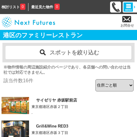
0
0
検討リスト
最近見た物件
お問合せ
港区のファミリーレストラン
スポットを絞り込む
※物件情報の周辺施設紹介のページであり、各店舗への問い合わせは当
社では対応できません。
該当件数
16
件
サイゼリヤ 赤坂駅前店
東京都港区赤坂２丁目
-
Grill&Wine RED3
東京都港区赤坂３丁目