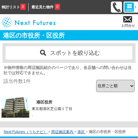
0
0
検討リスト
最近見た物件
お問合せ
港区の市役所・区役所
スポットを絞り込む
※物件情報の周辺施設紹介のページであり、各店舗への問い合わせは当
社では対応できません。
該当件数
1
件
港区役所
東京都港区芝公園１丁目
-
Next Futures（うちナビ）
>
周辺施設案内
>
港区
>
港区の市役所・区役所