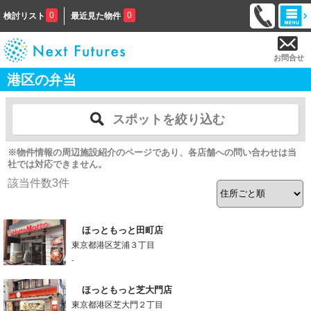
0
0
検討リスト
最近見た物件
お問合せ
港区の弁当
スポットを絞り込む
※物件情報の周辺施設紹介のページであり、各店舗への問い合わせは当
社では対応できません。
該当件数
3
件
ほっともっと田町店
東京都港区芝浦３丁目
-
ほっともっと芝大門店
東京都港区芝大門２丁目