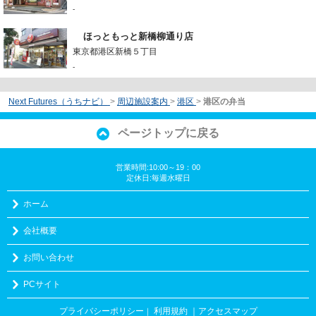
-
ほっともっと新橋柳通り店
東京都港区新橋５丁目
-
Next Futures（うちナビ）
>
周辺施設案内
>
港区
>
港区の弁当
ページトップに戻る
営業時間:10:00～19：00
定休日:毎週水曜日
ホーム
会社概要
お問い合わせ
PCサイト
プライバシーポリシー
利用規約
｜アクセスマップ
｜