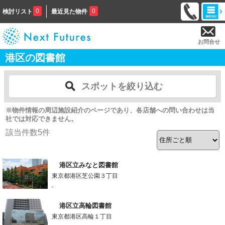
0
0
検討リスト
最近見た物件
お問合せ
港区の図書館
スポットを絞り込む
※物件情報の周辺施設紹介のページであり、各店舗への問い合わせは当
社では対応できません。
該当件数
5
件
港区立みなと図書館
東京都港区芝公園３丁目
-
港区立高輪図書館
東京都港区高輪１丁目